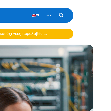
EN
 και όχι νέες παραλαβές →