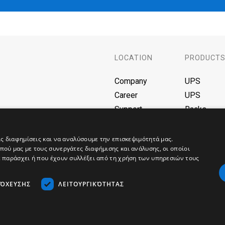
LOCATION
PRODUCT
Company
UPS
Career
UPS
Support
Racks
F.A.Q
Batteries
Blog
AVR
ις διαφημίσεις και να αναλύσουμε την επισκεψιμότητά μας.
ού μας με τους συνεργάτες διαφήμισης και ανάλυσης, οι οποίοι
Γεννήτριες
ε παράσχει ή που έχουν συλλέξει από τη χρήση των υπηρεσιών τους
Solar
Φορτιστές
ΤΌΧΕΥΣΗΣ
ΛΕΙΤΟΥΡΓΙΚΌΤΗΤΑΣ
Networking