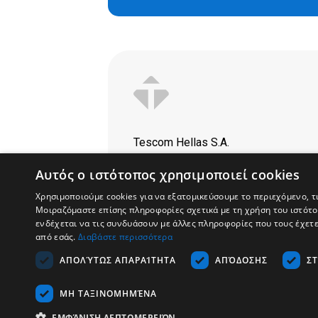
Tescom Hellas S.A.
Volou 7, 18346,
Αυτός ο ιστότοπος χρησιμοποιεί cookies
Moschato
Χρησιμοποιούμε cookies για να εξατομικεύσουμε το περιεχόμενο, τ
Μοιραζόμαστε επίσης πληροφορίες σχετικά με τη χρήση του ιστότοπ
Phone: 210.95.90.910
ενδέχεται να τις συνδυάσουν με άλλες πληροφορίες που τους έχετ
από εσάς.
Διαβάστε περισσότερα
Fax: 210.95.90.080
ΑΠΟΛΎΤΩΣ ΑΠΑΡΑΊΤΗΤΑ
ΑΠΌΔΟΣΗΣ
Σ
English
ΜΗ ΤΑΞΙΝΟΜΗΜΈΝΑ
ΕΜΦΆΝΙΣΗ ΛΕΠΤΟΜΕΡΕΙΏΝ