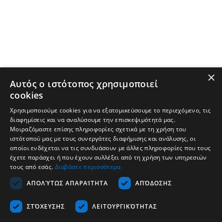
×
Αυτός ο ιστότοπος χρησιμοποιεί
cookies
Χρησιμοποιούμε cookies για να εξατομικεύσουμε το περιεχόμενο, τις
διαφημίσεις και να αναλύσουμε την επισκεψιμότητά μας.
Μοιραζόμαστε επίσης πληροφορίες σχετικά με τη χρήση του
ιστότοπού μας με τους συνεργάτες διαφήμισης και ανάλυσης, οι
οποίοι ενδέχεται να τις συνδυάσουν με άλλες πληροφορίες που τους
έχετε παράσχει ή που έχουν συλλέξει από τη χρήση των υπηρεσιών
τους από εσάς.
Διαβάστε περισσότερα
Company
ΑΠΟΛΎΤΩΣ ΑΠΑΡΑΊΤΗΤΑ
ΑΠΌΔΟΣΗΣ
Support
ΣΤΌΧΕΥΣΗΣ
ΛΕΙΤΟΥΡΓΙΚΌΤΗΤΑΣ
Career