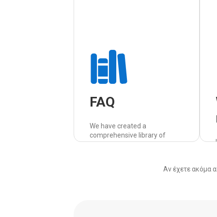
FAQ
We have created a
comprehensive library of
frequently asked questions,
which we answer simply and
clearly.
Αν έχετε ακόμα α