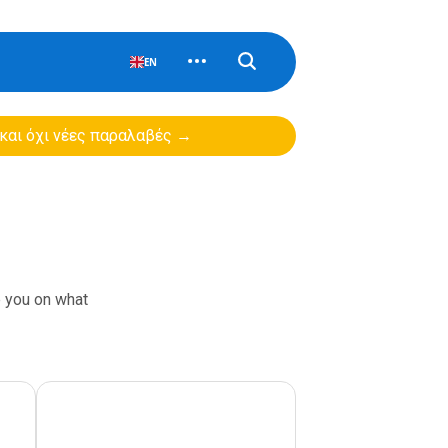
EN
 και όχι νέες παραλαβές →
e you on what