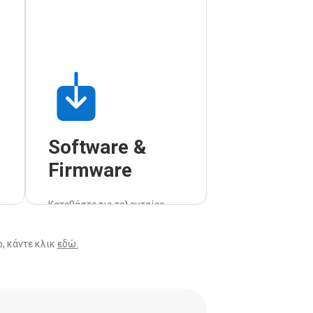
Software &
Firmware
Κατεβάστε τις τελευταίες
εκδόσεις λογισμικού και
firmware για τις συσκευές
, κάντε κλικ
εδώ.
σας.