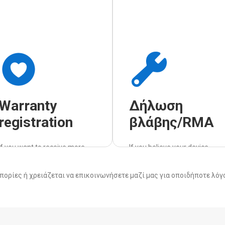
Warranty
Δήλωση
registration
βλάβης/RMA
If you want to receive more
If you believe your device
information and immediate
requires repair, please fill out
support for your new product,
and send us the RMA code for
πορίες ή χρειάζεται να επικοινωνήσετε μαζί μας για οποιδήποτε λόγο
trust our support.
faster service.