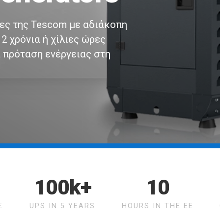
 της Tescom με αδιάκοπη
χρόνια ή χίλιες ώρες
πρόταση ενέργειας στη
100k+
10
Σ
UPS IN 5 YEARS
HOURS IN THE EE