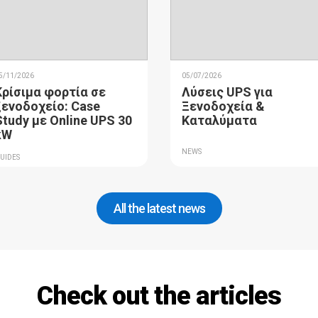
5/11/2026
05/07/2026
Κρίσιμα φορτία σε
Λύσεις UPS για
ξενοδοχείο: Case
Ξενοδοχεία &
Study με Online UPS 30
Καταλύματα
kW
NEWS
UIDES
All the latest news
Check out the articles