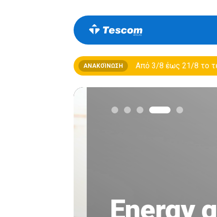
Από 3/8 έως 21/8 τo τ
ΑΝΑΚΟΊΝΩΣΗ
Energy ge