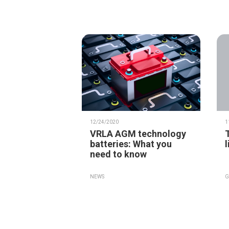
12/24/2020
1
VRLA AGM technology
batteries: What you
need to know
NEWS
G