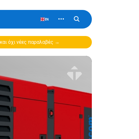
EN
 και όχι νέες παραλαβές →