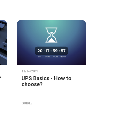
11/14/2019
?
UPS Basics - How to
choose?
GUIDES