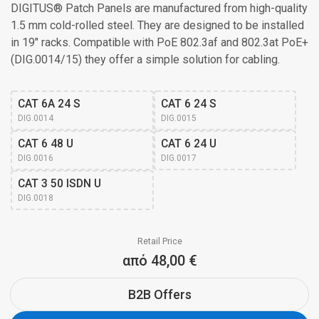
DIGITUS® Patch Panels are manufactured from high-quality
1.5 mm cold-rolled steel. They are designed to be installed
in 19" racks. Compatible with PoE 802.3af and 802.3at PoE+
(DIG.0014/15) they offer a simple solution for cabling.
CAT 6A 24 S
CAT 6 24 S
DIG.0014
DIG.0015
CAT 6 48 U
CAT 6 24 U
DIG.0016
DIG.0017
CAT 3 50 ISDN U
DIG.0018
Retail Price
από 48,00 €
B2B Offers