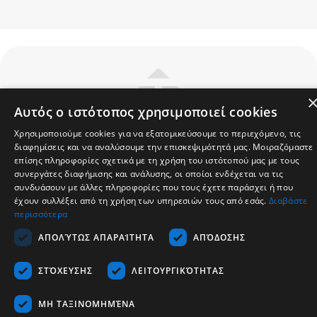
Αυτός ο ιστότοπος χρησιμοποιεί cookies
Χρησιμοποιούμε cookies για να εξατομικεύσουμε το περιεχόμενο, τις
Company
διαφημίσεις και να αναλύσουμε την επισκεψιμότητά μας. Μοιραζόμαστε
επίσης πληροφορίες σχετικά με τη χρήση του ιστότοπού μας με τους
Support
συνεργάτες διαφήμισης και ανάλυσης, οι οποίοι ενδέχεται να τις
Career
συνδυάσουν με άλλες πληροφορίες που τους έχετε παράσχει ή που
έχουν συλλέξει από τη χρήση των υπηρεσιών τους από εσάς.
Διαβάστε
Communication
περισσότερα
ΑΠΟΛΎΤΩΣ ΑΠΑΡΑΊΤΗΤΑ
ΑΠΌΔΟΣΗΣ
English
ΣΤΌΧΕΥΣΗΣ
ΛΕΙΤΟΥΡΓΙΚΌΤΗΤΑΣ
Copyrights © 2026 - Tescom Hellas SA
ΜΗ ΤΑΞΙΝΟΜΗΜΈΝΑ