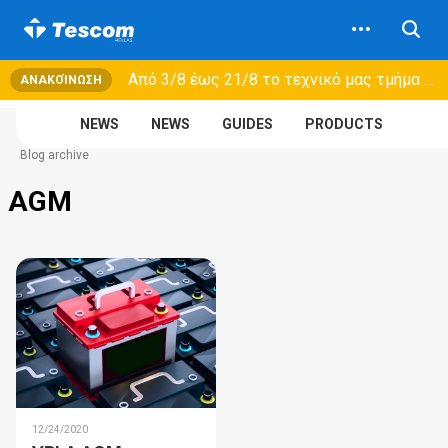
Από 3/8 έως 21/8 τo τεχνικό μας τμήμα θα εξυπηρετεί μόνο συμβόλαια συντήρησης και όχι νέες παραλαβές →
ΑΝΑΚΟΊΝΩΣΗ
NEWS
NEWS
GUIDES
PRODUCTS
Blog archive
AGM
12/24/2020