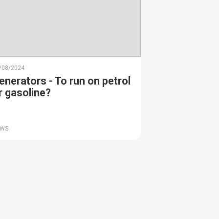
/08/2024
enerators - To run on petrol
r gasoline?
EWS