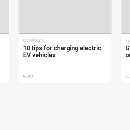
07/08/2024
03
10 tips for charging electric
G
EV vehicles
o
NEWS
N