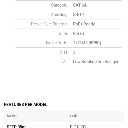
Category
CAT 6A
Shielding
S-FTP
Power Over Ethernet
PoE+ Ready
Color
Green
Jacks/Ports
2x RJ45 (8P8C)
Size
5
All
Low Smoke Zero Halogen
FEATURES PER MODEL
Model
Code
SFTP 05m
DIG.0001