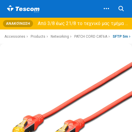
Από 3/8 έως 21/8 τo τεχνικό μας τμήμα θα εξυπηρετεί μόνο συμβόλαια συντήρησης και όχι νέες παραλαβές →
ΑΝΑΚΟΊΝΩΣΗ
Accessories
Products
Networking
PATCH CORD CAT6A
SFTP 5m