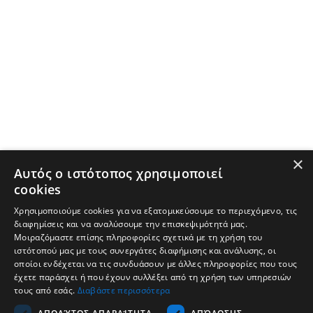
×
Αυτός ο ιστότοπος χρησιμοποιεί
cookies
Χρησιμοποιούμε cookies για να εξατομικεύσουμε το περιεχόμενο, τις
διαφημίσεις και να αναλύσουμε την επισκεψιμότητά μας.
Μοιραζόμαστε επίσης πληροφορίες σχετικά με τη χρήση του
ιστότοπού μας με τους συνεργάτες διαφήμισης και ανάλυσης, οι
οποίοι ενδέχεται να τις συνδυάσουν με άλλες πληροφορίες που τους
έχετε παράσχει ή που έχουν συλλέξει από τη χρήση των υπηρεσιών
τους από εσάς.
Διαβάστε περισσότερα
Company