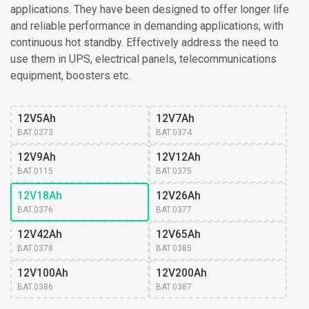
applications. They have been designed to offer longer life
and reliable performance in demanding applications, with
continuous hot standby. Effectively address the need to
use them in UPS, electrical panels, telecommunications
equipment, boosters etc.
12V5Ah
12V7Ah
BAT.0373
BAT.0374
12V9Ah
12V12Ah
BAT.0115
BAT.0375
12V18Ah
12V26Ah
BAT.0376
BAT.0377
12V42Ah
12V65Ah
BAT.0378
BAT.0385
12V100Ah
12V200Ah
BAT.0386
BAT.0387