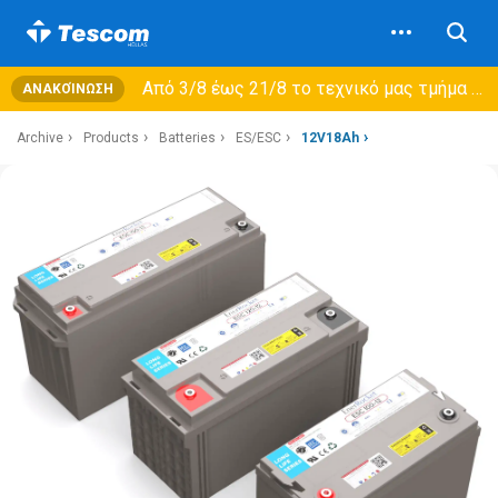
Από 3/8 έως 21/8 τo τεχνικό μας τμήμα θα εξυπηρετεί μόνο συμβόλαια συντήρησης και όχι νέες παραλαβές →
ΑΝΑΚΟΊΝΩΣΗ
Archive
Products
Batteries
ES/ESC
12V18Ah