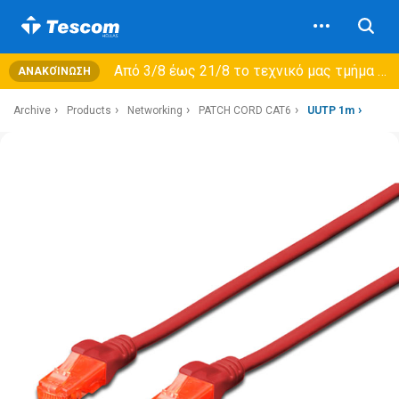
Από 3/8 έως 21/8 τo τεχνικό μας τμήμα θα εξυπηρετεί μόνο συμβόλαια συντήρησης και όχι νέες παραλαβές →
ΑΝΑΚΟΊΝΩΣΗ
Archive
Products
Networking
PATCH CORD CAT6
UUTP 1m