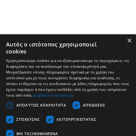
×
Αυτός ο ιστότοπος χρησιμοποιεί
cookies
Χρησιμοποιούμε cookies για να εξατομικεύσουμε το περιεχόμενο, τις
διαφημίσεις και να αναλύσουμε την επισκεψιμότητά μας.
Μοιραζόμαστε επίσης πληροφορίες σχετικά με τη χρήση του
ιστότοπού μας με τους συνεργάτες διαφήμισης και ανάλυσης, οι
οποίοι ενδέχεται να τις συνδυάσουν με άλλες πληροφορίες που τους
έχετε παράσχει ή που έχουν συλλέξει από τη χρήση των υπηρεσιών
τους από εσάς.
Διαβάστε περισσότερα
Company
ΑΠΟΛΎΤΩΣ ΑΠΑΡΑΊΤΗΤΑ
ΑΠΌΔΟΣΗΣ
Support
ΣΤΌΧΕΥΣΗΣ
ΛΕΙΤΟΥΡΓΙΚΌΤΗΤΑΣ
Career
Communication
ΜΗ ΤΑΞΙΝΟΜΗΜΈΝΑ