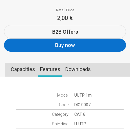
Retail Price
2,00 €
B2B Offers
Buy now
Capacities
Features
Downloads
Model
UUTP 1m
Code
DIG.0007
Category
CAT 6
Shielding
U-UTP