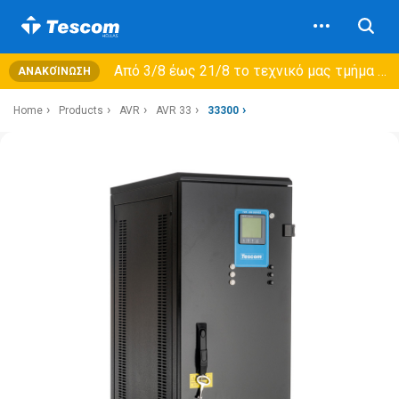
Από 3/8 έως 21/8 τo τεχνικό μας τμήμα θα εξυπηρετεί μόνο συμβόλαια συντήρησης και όχι νέες παραλαβές →
ΑΝΑΚΟΊΝΩΣΗ
Home
Products
AVR
AVR 33
33300