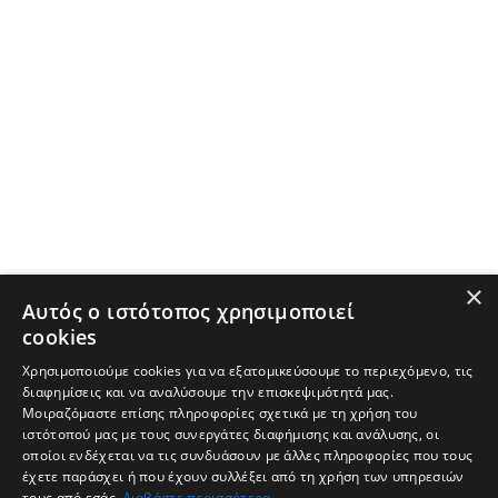
×
Αυτός ο ιστότοπος χρησιμοποιεί
cookies
Χρησιμοποιούμε cookies για να εξατομικεύσουμε το περιεχόμενο, τις
διαφημίσεις και να αναλύσουμε την επισκεψιμότητά μας.
Μοιραζόμαστε επίσης πληροφορίες σχετικά με τη χρήση του
ιστότοπού μας με τους συνεργάτες διαφήμισης και ανάλυσης, οι
οποίοι ενδέχεται να τις συνδυάσουν με άλλες πληροφορίες που τους
έχετε παράσχει ή που έχουν συλλέξει από τη χρήση των υπηρεσιών
τους από εσάς.
Διαβάστε περισσότερα