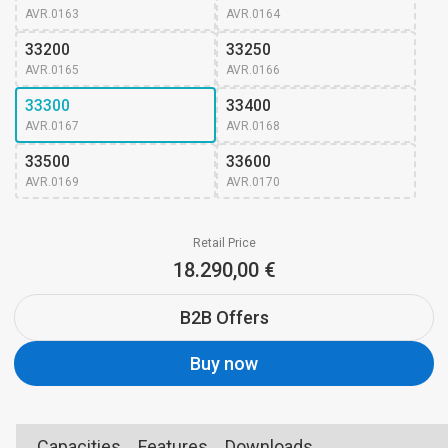
AVR.0163
AVR.0164
33200
33250
AVR.0165
AVR.0166
33300
33400
AVR.0167
AVR.0168
33500
33600
AVR.0169
AVR.0170
Retail Price
18.290,00 €
B2B Offers
Buy now
Capacities
Features
Downloads