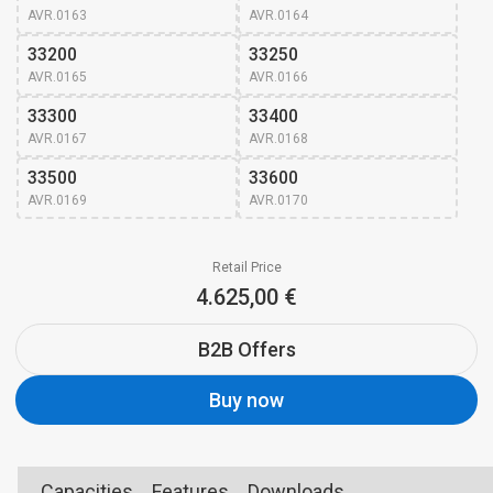
AVR.0163
AVR.0164
33200
33250
AVR.0165
AVR.0166
33300
33400
AVR.0167
AVR.0168
33500
33600
AVR.0169
AVR.0170
Retail Price
4.625,00 €
B2B Offers
Buy now
Capacities
Features
Downloads