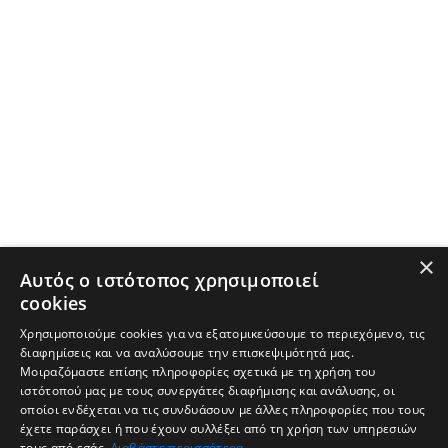
×
Αυτός ο ιστότοπος χρησιμοποιεί
cookies
Χρησιμοποιούμε cookies για να εξατομικεύσουμε το περιεχόμενο, τις
διαφημίσεις και να αναλύσουμε την επισκεψιμότητά μας.
Μοιραζόμαστε επίσης πληροφορίες σχετικά με τη χρήση του
ιστότοπού μας με τους συνεργάτες διαφήμισης και ανάλυσης, οι
οποίοι ενδέχεται να τις συνδυάσουν με άλλες πληροφορίες που τους
έχετε παράσχει ή που έχουν συλλέξει από τη χρήση των υπηρεσιών
τους από εσάς.
Διαβάστε περισσότερα