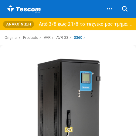
Από 3/8 έως 21/8 τo τεχνικό μας τμήμα θα εξυπηρετεί μόνο συμβόλαια συντήρησης και όχι νέες παραλαβές →
ΑΝΑΚΟΊΝΩΣΗ
Original
Products
AVR
AVR 33
3360