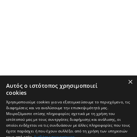
×
Αυτός ο ιστότοπος χρησιμοποιεί
cookies
Χρησιμοποιούμε cookies για να εξατομικεύσουμε το περιεχόμενο, τις
διαφημίσεις και να αναλύσουμε την επισκεψιμότητά μας.
Μοιραζόμαστε επίσης πληροφορίες σχετικά με τη χρήση του
ιστότοπού μας με τους συνεργάτες διαφήμισης και ανάλυσης, οι
οποίοι ενδέχεται να τις συνδυάσουν με άλλες πληροφορίες που τους
έχετε παράσχει ή που έχουν συλλέξει από τη χρήση των υπηρεσιών
τους από εσάς.
Διαβάστε περισσότερα