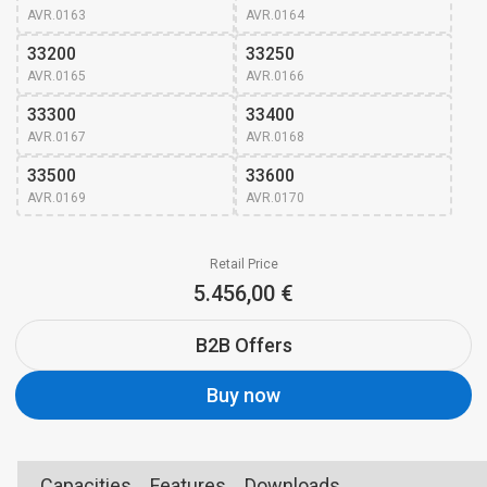
AVR.0163
AVR.0164
33200
33250
AVR.0165
AVR.0166
33300
33400
AVR.0167
AVR.0168
33500
33600
AVR.0169
AVR.0170
Retail Price
5.456,00 €
B2B Offers
Buy now
Capacities
Features
Downloads