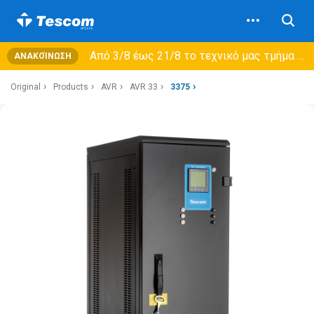
Από 3/8 έως 21/8 τo τεχνικό μας τμήμα θα εξυπηρετεί μόνο συμβόλαια συντήρησης και όχι νέες παραλαβές →
ΑΝΑΚΟΊΝΩΣΗ
Original
Products
AVR
AVR 33
3375