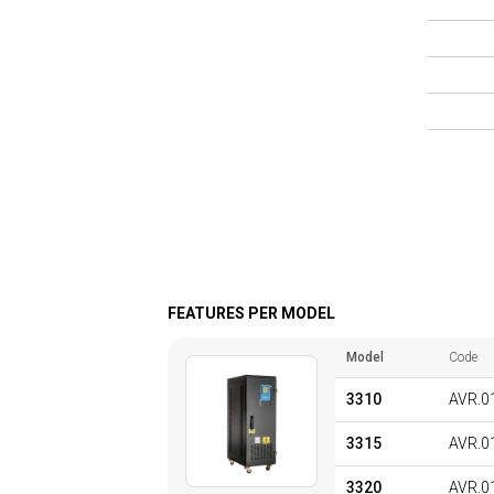
FEATURES PER MODEL
Model
Code
3310
AVR.0
3315
AVR.0
3320
AVR.0