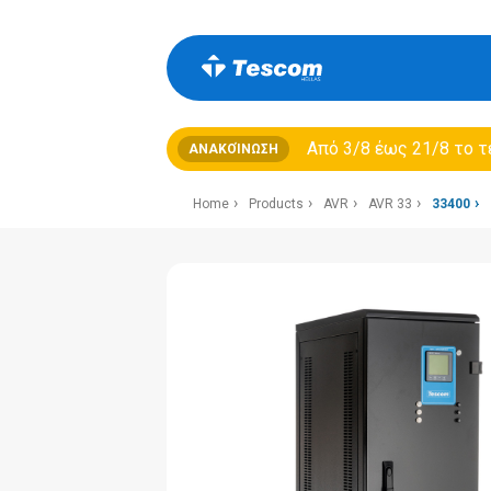
Από 3/8 έως 21/8 τo τ
ΑΝΑΚΟΊΝΩΣΗ
Home
Products
AVR
AVR 33
33400