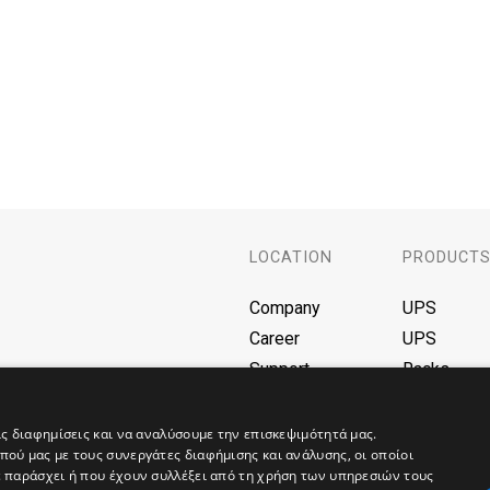
LOCATION
PRODUCT
Company
UPS
Career
UPS
Support
Racks
F.A.Q
Batteries
Blog
AVR
ις διαφημίσεις και να αναλύσουμε την επισκεψιμότητά μας.
ού μας με τους συνεργάτες διαφήμισης και ανάλυσης, οι οποίοι
Γεννήτριες
ε παράσχει ή που έχουν συλλέξει από τη χρήση των υπηρεσιών τους