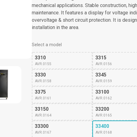
mechanical applications. Stable construction, hi
maintenance. It features a display for voltage indi
overvoltage & short circuit protection. It is des
installation in the area.
Select a model
3310
3315
AVR.0155
AVR.0156
3330
3345
AVR.0158
AVR.0159
3375
33100
AVR.0161
AVR.0162
33150
33200
AVR.0164
AVR.0165
33300
33400
AVR.0167
AVR.0168