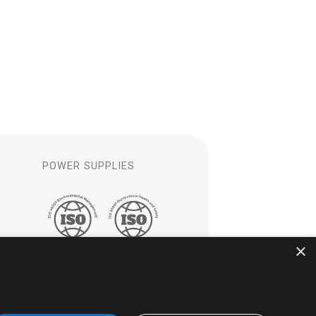
S
POWER SUPPLIES
×