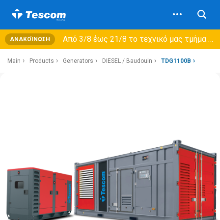
Από 3/8 έως 21/8 τo τεχνικό μας τμήμα θα εξυπηρετεί μόνο συμβόλαια συντήρησης και όχι νέες παραλαβές →
ΑΝΑΚΟΊΝΩΣΗ
Main
Products
Generators
DIESEL / Baudouin
TDG1100B