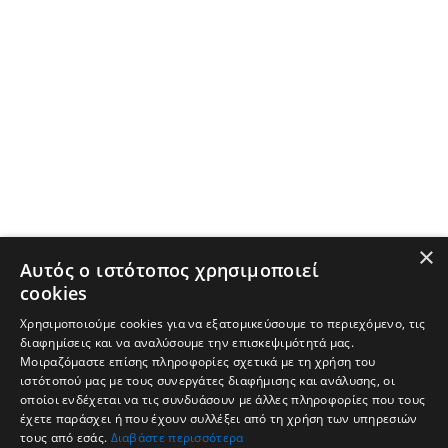
×
Αυτός ο ιστότοπος χρησιμοποιεί
cookies
Χρησιμοποιούμε cookies για να εξατομικεύσουμε το περιεχόμενο, τις
διαφημίσεις και να αναλύσουμε την επισκεψιμότητά μας.
Μοιραζόμαστε επίσης πληροφορίες σχετικά με τη χρήση του
ιστότοπού μας με τους συνεργάτες διαφήμισης και ανάλυσης, οι
οποίοι ενδέχεται να τις συνδυάσουν με άλλες πληροφορίες που τους
έχετε παράσχει ή που έχουν συλλέξει από τη χρήση των υπηρεσιών
τους από εσάς.
Διαβάστε περισσότερα