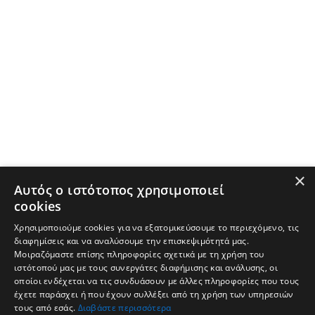
×
Αυτός ο ιστότοπος χρησιμοποιεί
cookies
Χρησιμοποιούμε cookies για να εξατομικεύσουμε το περιεχόμενο, τις
διαφημίσεις και να αναλύσουμε την επισκεψιμότητά μας.
Μοιραζόμαστε επίσης πληροφορίες σχετικά με τη χρήση του
ιστότοπού μας με τους συνεργάτες διαφήμισης και ανάλυσης, οι
οποίοι ενδέχεται να τις συνδυάσουν με άλλες πληροφορίες που τους
έχετε παράσχει ή που έχουν συλλέξει από τη χρήση των υπηρεσιών
τους από εσάς.
Διαβάστε περισσότερα