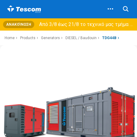
Από 3/8 έως 21/8 τo τεχνικό μας τμήμα θα εξυπηρετεί μόνο συμβόλαια συντήρησης και όχι νέες παραλαβές →
ΑΝΑΚΟΊΝΩΣΗ
Home
Products
Generators
DIESEL / Baudouin
TDG44B