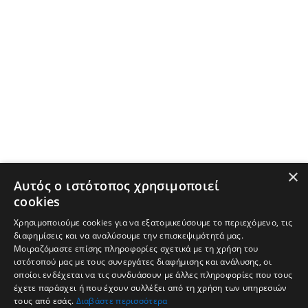
×
Αυτός ο ιστότοπος χρησιμοποιεί
cookies
Χρησιμοποιούμε cookies για να εξατομικεύσουμε το περιεχόμενο, τις
διαφημίσεις και να αναλύσουμε την επισκεψιμότητά μας.
Μοιραζόμαστε επίσης πληροφορίες σχετικά με τη χρήση του
ιστότοπού μας με τους συνεργάτες διαφήμισης και ανάλυσης, οι
οποίοι ενδέχεται να τις συνδυάσουν με άλλες πληροφορίες που τους
έχετε παράσχει ή που έχουν συλλέξει από τη χρήση των υπηρεσιών
τους από εσάς.
Διαβάστε περισσότερα