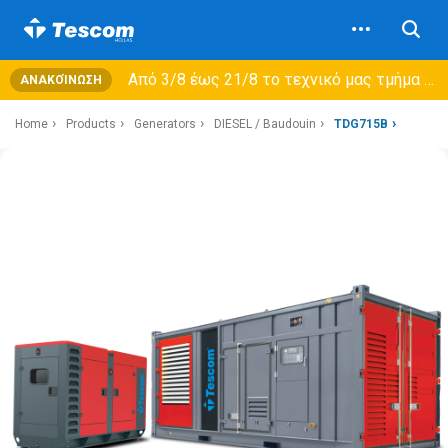
Από 3/8 έως 21/8 τo τεχνικό μας τμήμα θα εξυπηρετεί μόνο συμβόλαια συντήρησης και όχι νέες παραλαβές →
ΑΝΑΚΟΊΝΩΣΗ
Home
Products
Generators
DIESEL / Baudouin
TDG715B