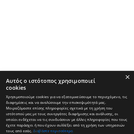
×
Αυτός ο ιστότοπος χρησιμοποιεί
cookies
Χρησιμοποιούμε cookies για να εξατομικεύσουμε το περιεχόμενο, τις
διαφημίσεις και να αναλύσουμε την επισκεψιμότητά μας.
Μοιραζόμαστε επίσης πληροφορίες σχετικά με τη χρήση του
ιστότοπού μας με τους συνεργάτες διαφήμισης και ανάλυσης, οι
οποίοι ενδέχεται να τις συνδυάσουν με άλλες πληροφορίες που τους
έχετε παράσχει ή που έχουν συλλέξει από τη χρήση των υπηρεσιών
τους από εσάς.
Διαβάστε περισσότερα