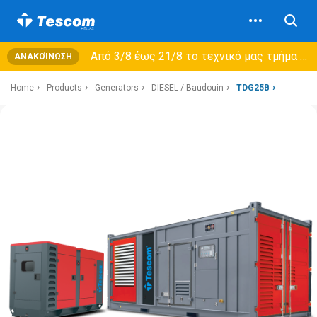
Από 3/8 έως 21/8 τo τεχνικό μας τμήμα θα εξυπηρετεί μόνο συμβόλαια συντήρησης και όχι νέες παραλαβές →
ΑΝΑΚΟΊΝΩΣΗ
Home
Products
Generators
DIESEL / Baudouin
TDG25B