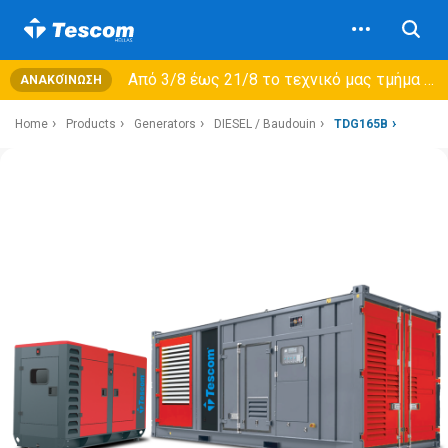
Από 3/8 έως 21/8 τo τεχνικό μας τμήμα θα εξυπηρετεί μόνο συμβόλαια συντήρησης και όχι νέες παραλαβές →
ΑΝΑΚΟΊΝΩΣΗ
Home
Products
Generators
DIESEL / Baudouin
TDG165B