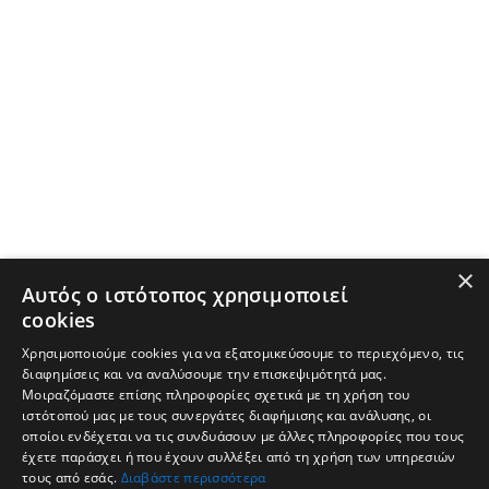
×
Αυτός ο ιστότοπος χρησιμοποιεί
cookies
Χρησιμοποιούμε cookies για να εξατομικεύσουμε το περιεχόμενο, τις
διαφημίσεις και να αναλύσουμε την επισκεψιμότητά μας.
Μοιραζόμαστε επίσης πληροφορίες σχετικά με τη χρήση του
ιστότοπού μας με τους συνεργάτες διαφήμισης και ανάλυσης, οι
οποίοι ενδέχεται να τις συνδυάσουν με άλλες πληροφορίες που τους
έχετε παράσχει ή που έχουν συλλέξει από τη χρήση των υπηρεσιών
τους από εσάς.
Διαβάστε περισσότερα