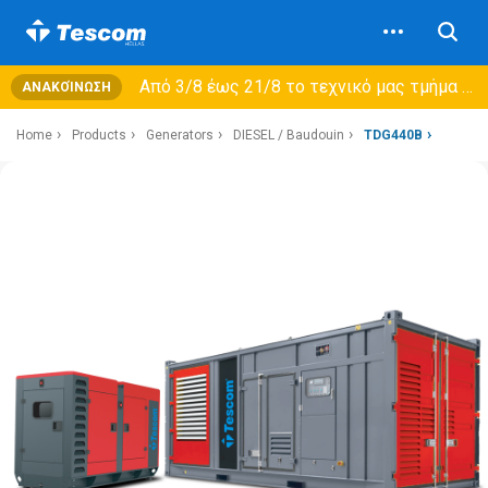
Από 3/8 έως 21/8 τo τεχνικό μας τμήμα θα εξυπηρετεί μόνο συμβόλαια συντήρησης και όχι νέες παραλαβές →
ΑΝΑΚΟΊΝΩΣΗ
Home
Products
Generators
DIESEL / Baudouin
TDG440B