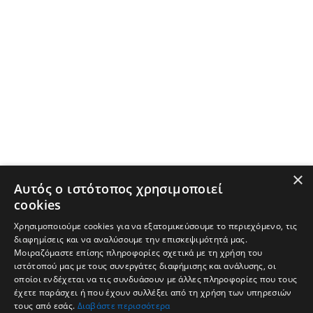
×
Αυτός ο ιστότοπος χρησιμοποιεί
cookies
Χρησιμοποιούμε cookies για να εξατομικεύσουμε το περιεχόμενο, τις
διαφημίσεις και να αναλύσουμε την επισκεψιμότητά μας.
Μοιραζόμαστε επίσης πληροφορίες σχετικά με τη χρήση του
ιστότοπού μας με τους συνεργάτες διαφήμισης και ανάλυσης, οι
οποίοι ενδέχεται να τις συνδυάσουν με άλλες πληροφορίες που τους
έχετε παράσχει ή που έχουν συλλέξει από τη χρήση των υπηρεσιών
τους από εσάς.
Διαβάστε περισσότερα